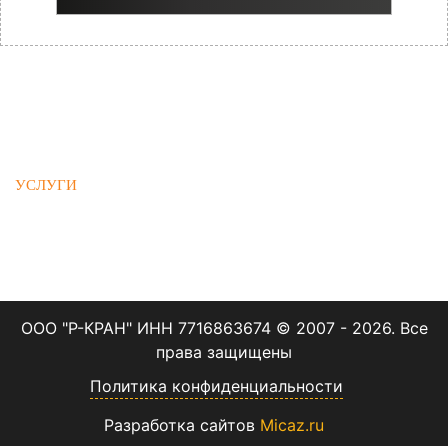
График работы:
О НАС
Пн-Пт, 09:00-21:00
ПРОДУКЦИЯ
УСЛУГИ
+7 (495) 150-59-97
ГАРАНТИИ И ОПЛАТА
manager@rf-kran.ru
БЛОГ
КОНТАКТЫ
ООО "Р-КРАН" ИНН 7716863674 © 2007 -
2026. Все
права защищены
Политика конфиденциальности
Разработка сайтов
Micaz.ru